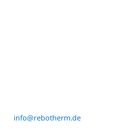
¿Tienes alguna
pregunta más?
Para más información, llámanos
a
al +49 1590 353 9466 o a
o envíanos un correo
electrónico a
info@rebotherm.de
.