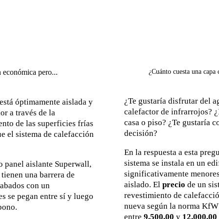
n económica pero...
¿Cuánto cuesta una capa c
¿Te gustaría disfrutar del 
 está óptimamente aislada y
calefactor de infrarrojos? ¿
or a través de la
casa o piso? ¿Te gustaría c
nto de las superficies frías
decisión?
ue el sistema de calefacción
En la respuesta a esta preg
sistema se instala en un edi
 panel aislante Superwall,
significativamente menores 
 tienen una barrera de
aislado. El
precio
de un sis
cabados con un
revestimiento de calefacci
es se pegan entre sí y luego
nueva según la norma KfW 5
bono.
entre
9.500,00
y
12.000,00