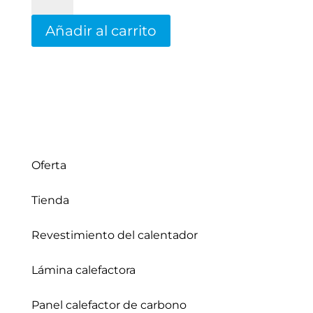
Rebotherm
300
Añadir al carrito
W
cantidad
Oferta
Tienda
Revestimiento del calentador
Lámina calefactora
Panel calefactor de carbono