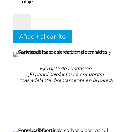
bricolaje.
Placa
calefactora
Rebotherm
300
Añadir al carrito
W
cantidad
Ejemplo de ilustración.
¡El panel calefactor se encuentra
más adelante directamente en la pared!