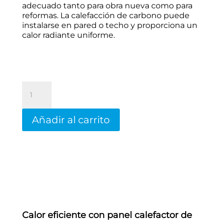
adecuado tanto para obra nueva como para
reformas. La calefacción de carbono puede
instalarse en pared o techo y proporciona un
calor radiante uniforme.
Placa
calefactora
Rebotherm
300
Añadir al carrito
W
cantidad
Calor eficiente con panel calefactor de