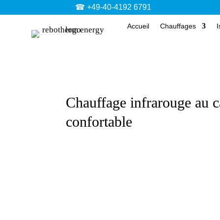
☎ +49-40-4192 6791
Accueil
Chauffages
I
Chauffage infrarouge au c
confortable