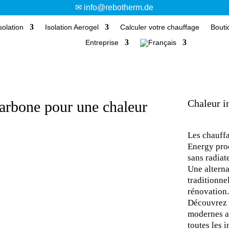
✉ info@rebotherm.de
solation
Isolation Aerogel
Calculer votre chauffage
Bouti
Entreprise
Chaleur i
arbone pour une chaleur
Les chauf
Energy pro
sans radiat
Une altern
traditionne
rénovation.
Découvrez 
modernes au
toutes les 