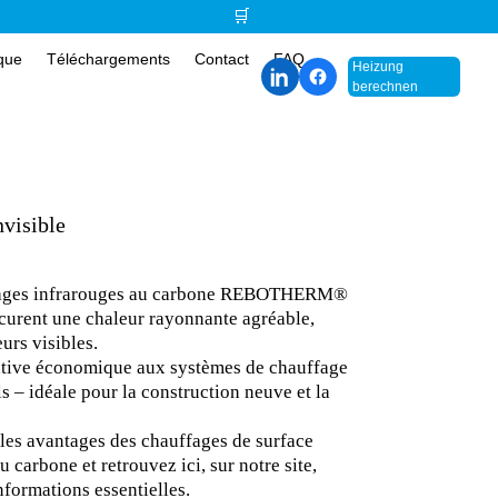
🛒
que
Téléchargements
Contact
FAQ
Heizung
berechnen
nvisible
fages infrarouges au carbone REBOTHERM®
curent une chaleur rayonnante agréable,
eurs visibles.
ative économique aux systèmes de chauffage
ls – idéale pour la construction neuve et la
les avantages des chauffages de surface
 carbone et retrouvez ici, sur notre site,
informations essentielles.