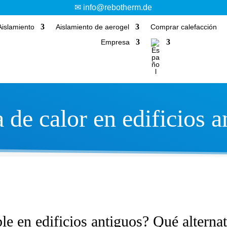
✉ info@rebotherm.de
Aislamiento
Aislamiento de aerogel
Comprar calefacción
Empresa
de calor en edificios a
e en edificios antiguos? Qué alterna