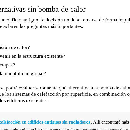
ernativas sin bomba de calor
un edificio antiguo, la decisión no debe tomarse de forma impul
e aclaren las preguntas más importantes:
isión de calor?
enir en la estructura existente?
 etapas?
la rentabilidad global?
e podrá evaluar seriamente qué alternativa a la bomba de calor 
 los sistemas de calefacción por superficie, en combinación co
os edificios existentes.
calefacción en edificios antiguos sin radiadores
. Allí encontrará más
ión por suelo radiante hasta la protección de monumentos y sistemas de 