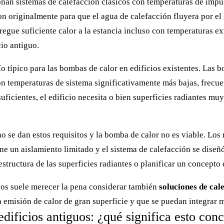
nan sistemas de calefacción clásicos con temperaturas de impul
on originalmente para que el agua de calefacción fluyera por el
egue suficiente calor a la estancia incluso con temperaturas ext
cio antiguo.
o típico para las bombas de calor en edificios existentes. Las
on temperaturas de sistema significativamente más bajas, frecu
uficientes, el edificio necesita o bien superficies radiantes mu
 se dan estos requisitos y la bomba de calor no es viable. Los 
ene un aislamiento limitado y el sistema de calefacción se dise
 estructura de las superficies radiantes o planificar un concep
guos suele merecer la pena considerar también
soluciones de cal
emisión de calor de gran superficie y que se puedan integrar mej
dificios antiguos: ¿qué significa esto con